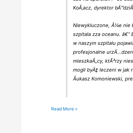
KoÅ‚acz, dyrektor bÄ™dziÅ
Niewykluczone, Å¼e nie b
szpitala zza oceanu. â€“
w naszym szpitalu pojawia
profesjonalne urzÄ…dzeni
mieszkaÅ„cy, ktÃ³rzy nie
mogli byÄ‡ leczeni w jak 
Åukasz Komoniewski, pr
Z
Read More »
USA
do
BÄ™dzina.