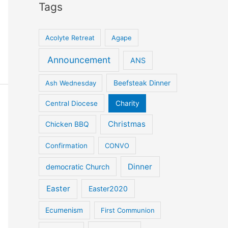
Tags
Acolyte Retreat
Agape
Announcement
ANS
Ash Wednesday
Beefsteak Dinner
Central Diocese
Charity
Christmas
Chicken BBQ
Confirmation
CONVO
Dinner
democratic Church
Easter
Easter2020
Ecumenism
First Communion