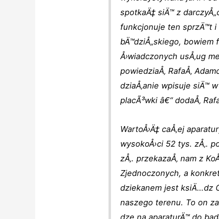
spotkaÄ‡ siÄ™ z darczyÅ„
funkcjonuje ten sprzÄ™t 
bÄ™dziÅ„skiego, bowiem f
Å›wiadczonych usÅ‚ug me
powiedziaÅ‚ RafaÅ‚ Adamc
dziaÅ‚anie wpisuje siÄ™
placÃ³wki â€“ dodaÅ‚ Raf
WartoÅ›Ä‡ caÅ‚ej aparatu
wysokoÅ›ci 52 tys. zÅ‚. p
zÅ‚. przekazaÅ‚ nam z KoÅ
Zjednoczonych, a konkret
dziekanem jest ksiÄ…dz 
naszego terenu. To on z
dze na aparaturÄ™ do bad