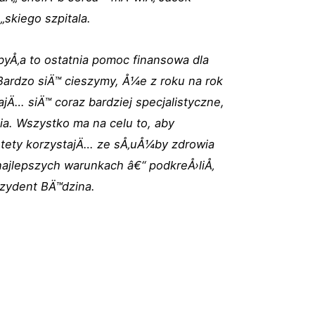
„skiego szpitala.
yÅ‚a to ostatnia pomoc finansowa dla
 Bardzo siÄ™ cieszymy, Å¼e z roku na rok
jÄ… siÄ™ coraz bardziej specjalistyczne,
a. Wszystko ma na celu to, aby
stety korzystajÄ… ze sÅ‚uÅ¼by zdrowia
najlepszych warunkach â€“ podkreÅ›liÅ‚
ezydent BÄ™dzina.