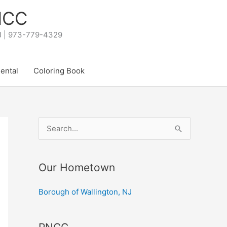
PNCC
NJ | 973-779-4329
Rental
Coloring Book
S
e
a
Our Hometown
r
c
Borough of Wallington, NJ
h
f