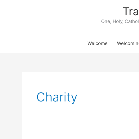
Skip
Tra
to
content
One, Holy, Catho
Welcome
Welcomin
Charity