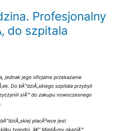
zina. Profesjonalny
‚ do szpitala
, jednak jego oficjalne przekazanie
‚ek. Do bÄ™dziÅ„skiego szpitala przybyli
rzyczynili siÄ™ do zakupu nowoczesnego
.
Ä™dziÅ„skiej placÃ³wce jest
ilku tygodni. â€“ MieliÅ›my okazjÄ™