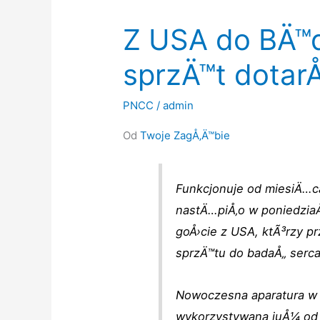
Z USA do BÄ™d
sprzÄ™t dotarÅ
PNCC
/
admin
Od
Twoje ZagÅ‚Ä™bie
Funkcjonuje od miesiÄ…ca
nastÄ…piÅ‚o w poniedziaÅ
goÅ›cie z USA, ktÃ³rzy p
sprzÄ™tu do badaÅ„ serca
Nowoczesna aparatura w b
wykorzystywana juÅ¼ od k