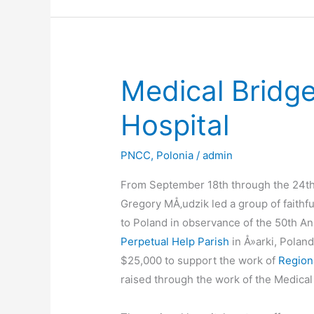
Profesjonalny
sprzÄ™t
dotarÅ‚
do
Medical Bridge
szpitala
Hospital
PNCC
,
Polonia
/
admin
From September 18th through the 24th
Gregory MÅ‚udzik led a group of faithf
to Poland in observance of the 50th An
Perpetual Help Parish
in Å»arki, Poland
$25,000 to support the work of
Region
raised through the work of the Medical