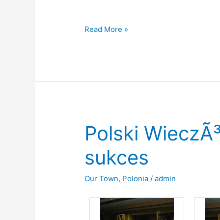
Medical
Read More »
Bridge
Donation
to
Polish
Hospital
Polski WieczÃ³
sukces
Our Town
,
Polonia
/
admin