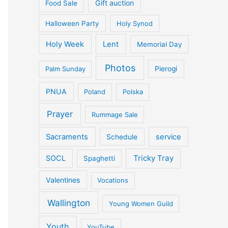
Gift auction
Food Sale
Halloween Party
Holy Synod
Holy Week
Lent
Memorial Day
Photos
Palm Sunday
Pierogi
PNUA
Poland
Polska
Prayer
Rummage Sale
Sacraments
service
Schedule
Tricky Tray
SOCL
Spaghetti
Valentines
Vocations
Wallington
Young Women Guild
Youth
YouTube