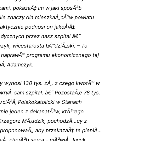
cami, pokazaÄ‡ im w jaki sposÃ³b
i ile znaczy dla mieszkaÅ„cÃ³w powiatu
aktycznie podnosi on jakoÅ›Ä‡
dycznych przez nasz szpital â€“
zyk, wicestarosta bÄ™dziÅ„ski. – To
 w naprawÄ™ programu ekonomicznego tej
aÅ‚ Adamczyk.
ry wynosi 130 tys. zÅ‚, z czego kwotÄ™ w
okryÅ‚ sam szpital. â€“ PozostaÅ‚e 78 tys.
›ciÃ³Å‚ Polskokatolicki w Stanach
nie jeden z dekanatÃ³w, ktÃ³rego
Grzegorz MÅ‚udzik, pochodzÄ…cy z
aproponowaÅ‚, aby przekazaÄ‡ te pieniÄ…
aÅ„ chorÃ³b serca – mÃ³wiÅ‚ Jacek