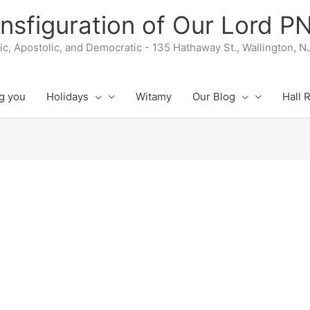
nsfiguration of Our Lord 
lic, Apostolic, and Democratic - 135 Hathaway St., Wallington, 
g you
Holidays
Witamy
Our Blog
Hall 