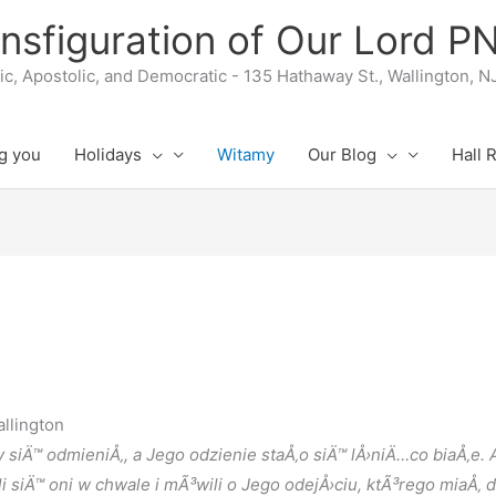
nsfiguration of Our Lord 
lic, Apostolic, and Democratic - 135 Hathaway St., Wallington, 
g you
Holidays
Witamy
Our Blog
Hall 
llington
 siÄ™ odmieniÅ‚, a Jego odzienie staÅ‚o siÄ™ lÅ›niÄ…co biaÅ‚
ali siÄ™ oni w chwale i mÃ³wili o Jego odejÅ›ciu, ktÃ³rego mia