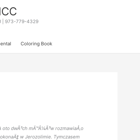
PNCC
NJ | 973-779-4329
Rental
Coloring Book
e. A oto dwÃ³ch mÄ™Å¼Ã³w rozmawiaÅ‚o
Å‚ dokonaÄ‡ w Jerozolimie. Tymczasem