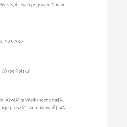
³w, stojÄ…cych przy Nim. Gdy oni
on, NJ 07057
1:00 (po Polsku)
nie, ÅšwiÄ™ta Wielkanocne majÄ…
macje proszÄ™ skontaktowaÄ‡ siÄ™ z