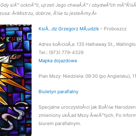
. Gdy siÄ™ ocknÄ™li, ujrzeli Jego chwaÅ‚Ä™ i obydwÃ³ch mÄ™Å¼Ã
ezusa: Â«Mistrzu, dobrze, Å¼e tu jesteÅ›my.Â»
KsiÄ…dz Grzegorz MÅ‚udzik
– Proboszcz
Adres koÅ›cioÅ‚a: 135 Hathaway St., Wallingt
Tel.: (973) 779-4329
Mapka dojazdowa
Plan Mszy: Niedziela: 09:30 (po Angielsku), 1
Biuletyn parafialny
Specjalne uroczystoÅ›ci jak BoÅ¼e Narodze
zmieniony ukÅ‚ad Mszy Å›wiÄ™tych. Po infor
biurem parafialnym.