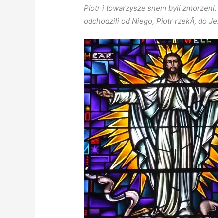
Piotr i towarzysze snem byli zmorzeni
odchodzili od Niego, Piotr rzekÅ‚ do J