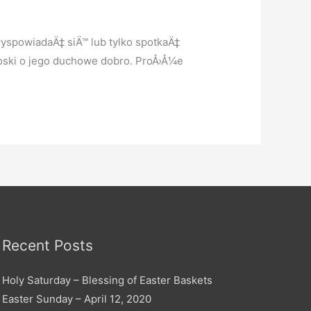
wyspowiadaÄ‡ siÄ™ lub tylko spotkaÄ‡
roski o jego duchowe dobro. ProÅ›Å¼e
Recent Posts
Holy Saturday – Blessing of Easter Baskets
Easter Sunday – April 12, 2020